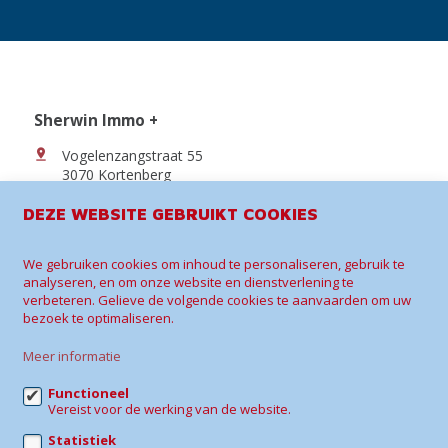
Sherwin Immo +
Vogelenzangstraat 55
3070 Kortenberg
0486 43 49 08
DEZE WEBSITE GEBRUIKT COOKIES
daphne@sherwin-immo.be
We gebruiken cookies om inhoud te personaliseren, gebruik te
analyseren, en om onze website en dienstverlening te
verbeteren. Gelieve de volgende cookies te aanvaarden om uw
bezoek te optimaliseren.
Meer informatie
Te koop
Te huur
Referenties
Contact
Wijzig cookie voorkeuren
Functioneel
Vereist voor de werking van de website.
Statistiek