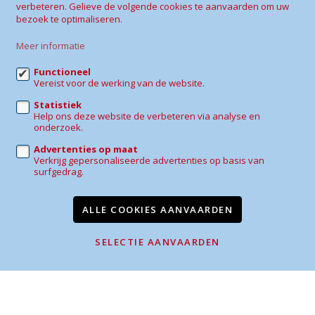
Sherwin Immo +
verbeteren. Gelieve de volgende cookies te aanvaarden om uw
bezoek te optimaliseren.
Vogelenzangstraat 55
3070 Kortenberg
Meer informatie
0486 43 49 08
Functioneel
Vereist voor de werking van de website.
daphne@sherwin-immo.be
Statistiek
Help ons deze website de verbeteren via analyse en
onderzoek.
Advertenties op maat
Verkrijg gepersonaliseerde advertenties op basis van
Te koop
Te huur
Referenties
Contact
surfgedrag.
Wijzig cookie voorkeuren
ALLE COOKIES AANVAARDEN
voorwaarden
privacy
powered by Whise
SELECTIE AANVAARDEN
website door FW4