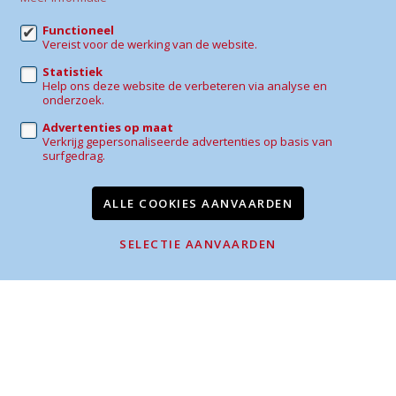
0486 43 49 08
Functioneel
Vereist voor de werking van de website.
daphne@sherwin-immo.be
Statistiek
Help ons deze website de verbeteren via analyse en
onderzoek.
Advertenties op maat
Verkrijg gepersonaliseerde advertenties op basis van
Te koop
Te huur
Referenties
Contact
surfgedrag.
Wijzig cookie voorkeuren
ALLE COOKIES AANVAARDEN
voorwaarden
privacy
powered by Whise
SELECTIE AANVAARDEN
website door FW4