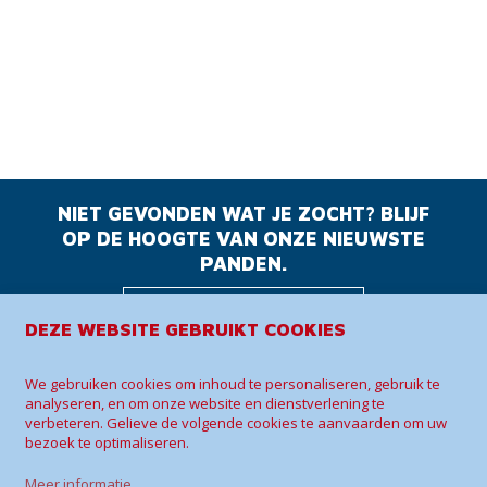
NIET GEVONDEN WAT JE ZOCHT? BLIJF
OP DE HOOGTE VAN ONZE NIEUWSTE
PANDEN.
BLIJF OP DE
DEZE WEBSITE GEBRUIKT COOKIES
HOOGTE
We gebruiken cookies om inhoud te personaliseren, gebruik te
analyseren, en om onze website en dienstverlening te
Sherwin Immo +
verbeteren. Gelieve de volgende cookies te aanvaarden om uw
bezoek te optimaliseren.
Vogelenzangstraat 55
3070 Kortenberg
Meer informatie