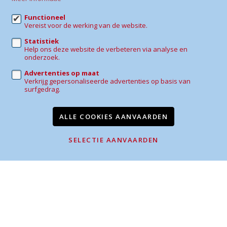
0486 43 49 08
Functioneel
Vereist voor de werking van de website.
daphne@sherwin-immo.be
Statistiek
Help ons deze website de verbeteren via analyse en
onderzoek.
Advertenties op maat
Verkrijg gepersonaliseerde advertenties op basis van
Te koop
Te huur
Referenties
Contact
surfgedrag.
Wijzig cookie voorkeuren
ALLE COOKIES AANVAARDEN
voorwaarden
privacy
powered by Whise
SELECTIE AANVAARDEN
website door FW4