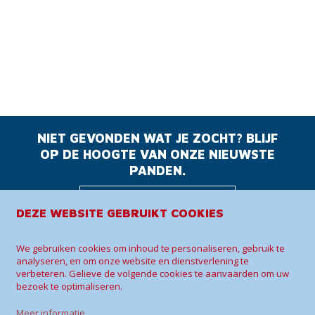
NIET GEVONDEN WAT JE ZOCHT? BLIJF
OP DE HOOGTE VAN ONZE NIEUWSTE
PANDEN.
BLIJF OP DE
DEZE WEBSITE GEBRUIKT COOKIES
HOOGTE
We gebruiken cookies om inhoud te personaliseren, gebruik te
analyseren, en om onze website en dienstverlening te
Sherwin Immo +
verbeteren. Gelieve de volgende cookies te aanvaarden om uw
bezoek te optimaliseren.
Vogelenzangstraat 55
3070 Kortenberg
Meer informatie